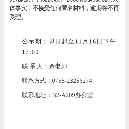
体事实，不接受任何匿名材料，逾期将不再
受理。
公示期：即日起至
1
1
月
16
日下午
1
7
:00
联
系 人：
余
老师
联系方式：
0755-2325
6274
联系地址：
B2
-
A
20
9
办公室