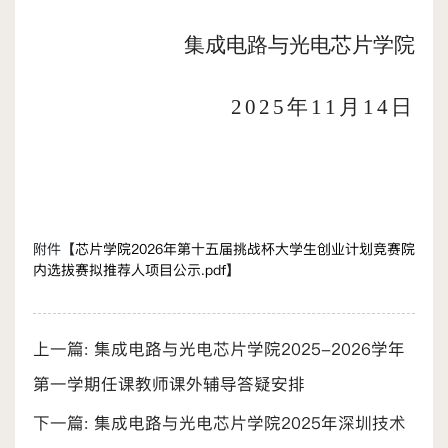
集成电路与光电芯片学院
202
5
年
1
1
月
14
日
附件【
芯片学院2026年第十五届挑战杯大学生创业计划竞赛院
内选拔赛拟推荐人项目公示.pdf
】
上一篇:
集成电路与光电芯片学院2025-2026学年
第一学期任课教师课外辅导答疑安排
下一篇:
集成电路与光电芯片学院2025年深圳技术