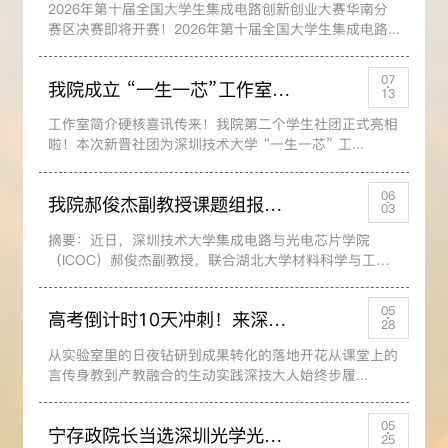
2026年第十届全国大学生集成电路创新创业大赛华南分
赛区决赛即将开赛！2026年第十届全国大学生集成电路...
07
我院成立 “一生一芯”工作室 学生社团
13
工作室简介硬核喜讯传来！我院第二个学生社团正式亮相
啦！本次新晋社团为深圳技术大学 “一生一芯” 工...
06
我院郝俊杰副教授课题组报道手性硫化铅薄膜实现短波红外圆偏振光探测
03
摘要：近日，深圳技术大学集成电路与光电芯片学院
（ICOC）郝俊杰副教授，联合湖北大学材料科学与工程
学...
05
高考倒计时10天冲刺！来深技大做“芯”上人！
28
​从实验室里的日夜钻研到成果转化的落地开花从课堂上的
言传身教到产教融合的生动实践深技大人始终步履...
05
宁存政院长当选深圳光学光电子行业协会轮值会长
25